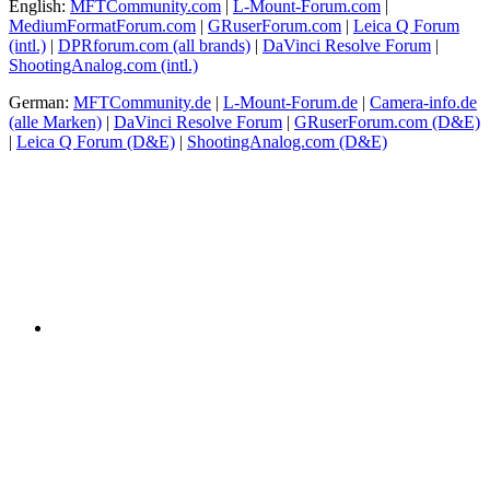
English:
MFTCommunity.com
|
L-Mount-Forum.com
|
MediumFormatForum.com
|
GRuserForum.com
|
Leica Q Forum
(intl.)
|
DPRforum.com
(all brands)
|
DaVinci Resolve Forum
|
ShootingAnalog.com (intl.)
German:
MFTCommunity.de
|
L-Mount-Forum.de
|
Camera-info.de
(alle Marken)
|
DaVinci Resolve Forum
|
GRuserForum.com (D&E)
|
Leica Q Forum (D&E)
|
ShootingAnalog.com (D&E)