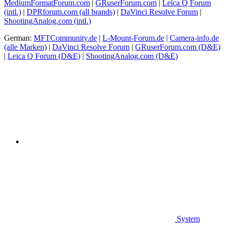
MediumFormatForum.com
|
GRuserForum.com
|
Leica Q Forum
(intl.)
|
DPRforum.com
(all brands)
|
DaVinci Resolve Forum
|
ShootingAnalog.com (intl.)
German:
MFTCommunity.de
|
L-Mount-Forum.de
|
Camera-info.de
(alle Marken)
|
DaVinci Resolve Forum
|
GRuserForum.com (D&E)
|
Leica Q Forum (D&E)
|
ShootingAnalog.com (D&E)
System