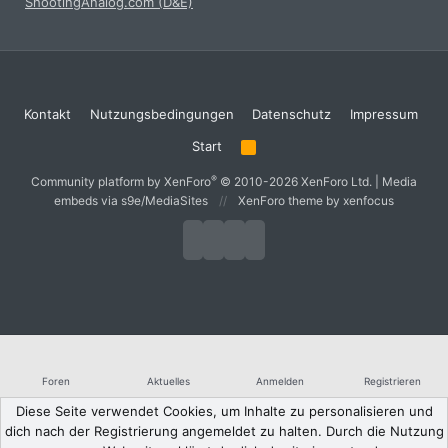
ShootingAnalog.com (D&E)
Kontakt
Nutzungsbedingungen
Datenschutz
Impressum
Start
R
S
S
®
Community platform by XenForo
© 2010-2026 XenForo Ltd.
|
Media
embeds via s9e/MediaSites
XenForo theme
by xenfocus
Foren
Aktuelles
Anmelden
Registrieren
Diese Seite verwendet Cookies, um Inhalte zu personalisieren und
dich nach der Registrierung angemeldet zu halten. Durch die Nutzung