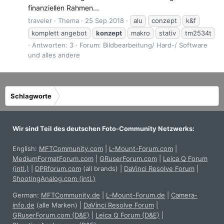
finanziellen Rahmen...
traveler
Thema
25 Sep 2018
alu
conzept
k&f
komplett angebot
konzept
makro
stativ
tm2534t
Antworten: 3
Forum:
Bildbearbeitung/ Hard-/ Software
und alles andere
Schlagworte
Wir sind Teil des deutschen Foto-Community Netzwerks:
English:
MFTCommunity.com
|
L-Mount-Forum.com
|
MediumFormatForum.com
|
GRuserForum.com
|
Leica Q Forum
(intl.)
|
DPRforum.com
(all brands)
|
DaVinci Resolve Forum
|
ShootingAnalog.com (intl.)
German:
MFTCommunity.de
|
L-Mount-Forum.de
|
Camera-
info.de
(alle Marken)
|
DaVinci Resolve Forum
|
GRuserForum.com (D&E)
|
Leica Q Forum (D&E)
|