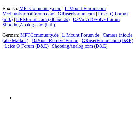
English:
MFTCommunity.com
|
L-Mount-Forum.com
|
MediumFormatForum.com
|
GRuserForum.com
|
Leica Q Forum
(intl.)
|
DPRforum.com
(all brands)
|
DaVinci Resolve Forum
|
ShootingAnalog.com (intl.)
German:
MFTCommunity.de
|
L-Mount-Forum.de
|
Camera-info.de
(alle Marken)
|
DaVinci Resolve Forum
|
GRuserForum.com (D&E)
|
Leica Q Forum (D&E)
|
ShootingAnalog.com (D&E)