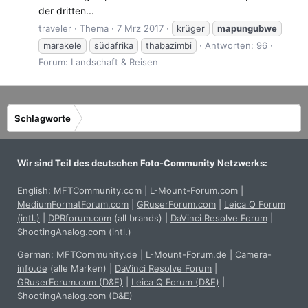
der dritten...
traveler
Thema
7 Mrz 2017
krüger
mapungubwe
marakele
südafrika
thabazimbi
Antworten: 96
Forum:
Landschaft & Reisen
Schlagworte
Wir sind Teil des deutschen Foto-Community Netzwerks:
English:
MFTCommunity.com
|
L-Mount-Forum.com
|
MediumFormatForum.com
|
GRuserForum.com
|
Leica Q Forum
(intl.)
|
DPRforum.com
(all brands)
|
DaVinci Resolve Forum
|
ShootingAnalog.com (intl.)
German:
MFTCommunity.de
|
L-Mount-Forum.de
|
Camera-
info.de
(alle Marken)
|
DaVinci Resolve Forum
|
GRuserForum.com (D&E)
|
Leica Q Forum (D&E)
|
ShootingAnalog.com (D&E)