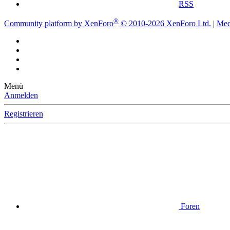
RSS
®
Community platform by XenForo
© 2010-2026 XenForo Ltd.
|
Med
Menü
Anmelden
Registrieren
Foren