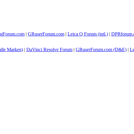
atForum.com
|
GRuserForum.com
|
Leica Q Forum (intl.)
|
DPRforum.
alle Marken)
|
DaVinci Resolve Forum
|
GRuserForum.com (D&E)
|
L