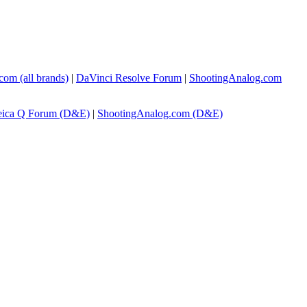
com
(all brands)
|
DaVinci Resolve Forum
|
ShootingAnalog.com
eica Q Forum (D&E)
|
ShootingAnalog.com (D&E)