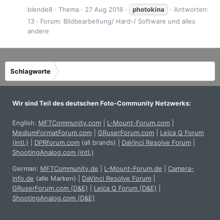
blende8
Thema
27 Aug 2016
photokina
Antworten:
13
Forum:
Bildbearbeitung/ Hard-/ Software und alles
andere
Schlagworte
Wir sind Teil des deutschen Foto-Community Netzwerks:
English:
MFTCommunity.com
|
L-Mount-Forum.com
|
MediumFormatForum.com
|
GRuserForum.com
|
Leica Q Forum
(intl.)
|
DPRforum.com
(all brands)
|
DaVinci Resolve Forum
|
ShootingAnalog.com (intl.)
German:
MFTCommunity.de
|
L-Mount-Forum.de
|
Camera-
info.de
(alle Marken)
|
DaVinci Resolve Forum
|
GRuserForum.com (D&E)
|
Leica Q Forum (D&E)
|
ShootingAnalog.com (D&E)