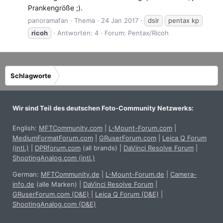
Prankengröße ;).
panoramafan
Thema
24 Jan 2017
dslr
pentax kp
ricoh
Antworten: 4
Forum:
Pentax/Ricoh
Schlagworte
Wir sind Teil des deutschen Foto-Community Netzwerks:
English:
MFTCommunity.com
|
L-Mount-Forum.com
|
MediumFormatForum.com
|
GRuserForum.com
|
Leica Q Forum
(intl.)
|
DPRforum.com
(all brands)
|
DaVinci Resolve Forum
|
ShootingAnalog.com (intl.)
German:
MFTCommunity.de
|
L-Mount-Forum.de
|
Camera-
info.de
(alle Marken)
|
DaVinci Resolve Forum
|
GRuserForum.com (D&E)
|
Leica Q Forum (D&E)
|
ShootingAnalog.com (D&E)