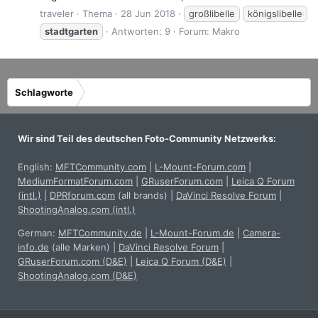
traveler
Thema
28 Jun 2018
großlibelle
königslibelle
stadtgarten
Antworten: 9
Forum:
Makro
Schlagworte
Wir sind Teil des deutschen Foto-Community Netzwerks:
English:
MFTCommunity.com
|
L-Mount-Forum.com
|
MediumFormatForum.com
|
GRuserForum.com
|
Leica Q Forum
(intl.)
|
DPRforum.com
(all brands)
|
DaVinci Resolve Forum
|
ShootingAnalog.com (intl.)
German:
MFTCommunity.de
|
L-Mount-Forum.de
|
Camera-
info.de
(alle Marken)
|
DaVinci Resolve Forum
|
GRuserForum.com (D&E)
|
Leica Q Forum (D&E)
|
ShootingAnalog.com (D&E)