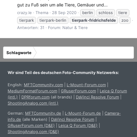
gut zu Fuß sein um alle Tiere, Gemäuer und...
crazy.le
Thema
28 Sep 2020
berlin
schloss
tiere
tierpark
tierpark-berlin
tierpark-fridrichsfelde
zoo
Antworten: 31
Forum:
Natur & Tiere
Schlagworte
Wir sind Teil des deutschen Foto-Community Netzwerks:
English:
MFTCommunity.com
|
L-Mount-Forum.com
|
MediumFormatForum.com
|
GRuserForum.com
|
Leica Q Forum
(intl.)
|
DPRforum.com
(all brands)
|
DaVinci Resolve Forum
|
ShootingAnalog.com (intl.)
German:
MFTCommunity.de
|
L-Mount-Forum.de
|
Camera-
info.de
(alle Marken)
|
DaVinci Resolve Forum
|
GRuserForum.com (D&E)
|
Leica Q Forum (D&E)
|
ShootingAnalog.com (D&E)