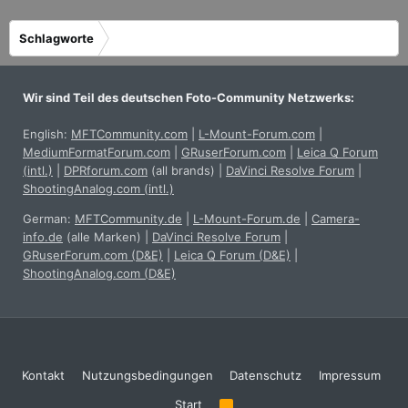
Schlagworte
Wir sind Teil des deutschen Foto-Community Netzwerks:
English:
MFTCommunity.com
|
L-Mount-Forum.com
|
MediumFormatForum.com
|
GRuserForum.com
|
Leica Q Forum
(intl.)
|
DPRforum.com
(all brands)
|
DaVinci Resolve Forum
|
ShootingAnalog.com (intl.)
German:
MFTCommunity.de
|
L-Mount-Forum.de
|
Camera-
info.de
(alle Marken)
|
DaVinci Resolve Forum
|
GRuserForum.com (D&E)
|
Leica Q Forum (D&E)
|
ShootingAnalog.com (D&E)
Kontakt
Nutzungsbedingungen
Datenschutz
Impressum
Start
R