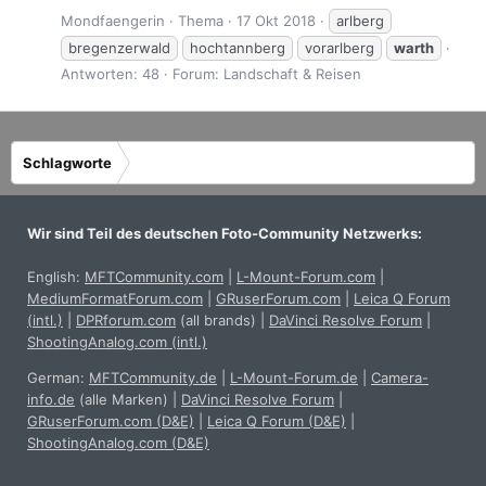
Mondfaengerin
Thema
17 Okt 2018
arlberg
bregenzerwald
hochtannberg
vorarlberg
warth
Antworten: 48
Forum:
Landschaft & Reisen
Schlagworte
Wir sind Teil des deutschen Foto-Community Netzwerks:
English:
MFTCommunity.com
|
L-Mount-Forum.com
|
MediumFormatForum.com
|
GRuserForum.com
|
Leica Q Forum
(intl.)
|
DPRforum.com
(all brands)
|
DaVinci Resolve Forum
|
ShootingAnalog.com (intl.)
German:
MFTCommunity.de
|
L-Mount-Forum.de
|
Camera-
info.de
(alle Marken)
|
DaVinci Resolve Forum
|
GRuserForum.com (D&E)
|
Leica Q Forum (D&E)
|
ShootingAnalog.com (D&E)