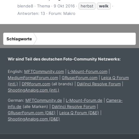
blende8
Thema
9 Okt 2016
herbst
welk
Antworten: 13
Forum:
Makro
Schlagworte
Wir sind Teil des deutschen Foto-Community Netzwerks:
English:
MFTCommunity.com
|
L-Mount-Forum.com
|
MediumFormatForum.com
|
GRuserForum.com
|
Leica Q Forum
(intl.)
|
DPRforum.com
(all brands)
|
DaVinci Resolve Forum
|
ShootingAnalog.com (intl.)
German:
MFTCommunity.de
|
L-Mount-Forum.de
|
Camera-
info.de
(alle Marken)
|
DaVinci Resolve Forum
|
GRuserForum.com (D&E)
|
Leica Q Forum (D&E)
|
ShootingAnalog.com (D&E)