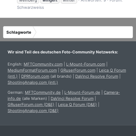
weinberg
wingert
winter
Antworten: 9
Forum:
Schwarzweiss
Schlagworte
Wir sind Teil des deutschen Foto-Community Netzwerks:
English:
MFTCommunity.com
|
L-Mount-Forum.com
|
MediumFormatForum.com
|
GRuserForum.com
|
Leica Q Forum
(intl.)
|
DPRforum.com
(all brands)
|
DaVinci Resolve Forum
|
ShootingAnalog.com (intl.)
German:
MFTCommunity.de
|
L-Mount-Forum.de
|
Camera-
info.de
(alle Marken)
|
DaVinci Resolve Forum
|
GRuserForum.com (D&E)
|
Leica Q Forum (D&E)
|
ShootingAnalog.com (D&E)