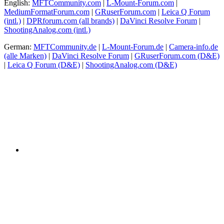
English:
MFTCommunity.com
|
L-Mount-Forum.com
|
MediumFormatForum.com
|
GRuserForum.com
|
Leica Q Forum
(intl.)
|
DPRforum.com
(all brands)
|
DaVinci Resolve Forum
|
ShootingAnalog.com (intl.)
German:
MFTCommunity.de
|
L-Mount-Forum.de
|
Camera-info.de
(alle Marken)
|
DaVinci Resolve Forum
|
GRuserForum.com (D&E)
|
Leica Q Forum (D&E)
|
ShootingAnalog.com (D&E)