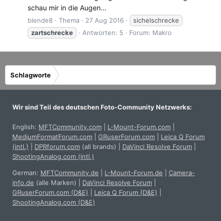
schau mir in die Augen...
blende8
Thema
27 Aug 2016
sichelschrecke
zartschrecke
Antworten: 5
Forum:
Makro
Schlagworte
Wir sind Teil des deutschen Foto-Community Netzwerks:
English:
MFTCommunity.com
|
L-Mount-Forum.com
|
MediumFormatForum.com
|
GRuserForum.com
|
Leica Q Forum
(intl.)
|
DPRforum.com
(all brands)
|
DaVinci Resolve Forum
|
ShootingAnalog.com (intl.)
German:
MFTCommunity.de
|
L-Mount-Forum.de
|
Camera-
info.de
(alle Marken)
|
DaVinci Resolve Forum
|
GRuserForum.com (D&E)
|
Leica Q Forum (D&E)
|
ShootingAnalog.com (D&E)