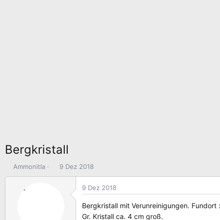
Bergkristall
E
E
Ammonitla
9 Dez 2018
r
r
s
s
9 Dez 2018
t
t
e
e
Bergkristall mit Verunreinigungen. Fundort 
l
l
Gr. Kristall ca. 4 cm groß.