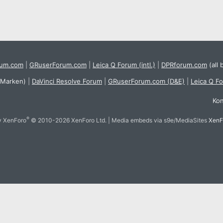
rum.com
|
GRuserForum.com
|
Leica Q Forum (intl.)
|
DPRforum.com
(all 
 Marken)
|
DaVinci Resolve Forum
|
GRuserForum.com (D&E)
|
Leica Q F
Kon
®
y XenForo
© 2010-2026 XenForo Ltd.
|
Media embeds via s9e/MediaSites
XenF