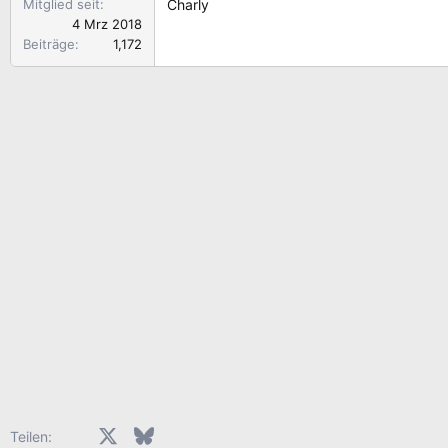
Mitglied seit
Charly
4 Mrz 2018
Beiträge
1,172
Facebook
X (Twitter)
Bluesky
LinkedIn
Reddit
Pinterest
Tumblr
WhatsApp
E-Mail
Teilen: