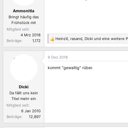
l
l
e
t
Ammonitla
r
a
Bringt häufig das
m
Frühstück mit
Mitglied seit
4 Mrz 2018
HeinzX
,
rasand
,
Dicki
und eine weitere 
Beiträge
1,172
R
e
a
9 Dez 2018
k
t
kommt "gewaltig" rüber.
i
o
n
Dicki
e
n
Da fällt uns kein
:
Titel mehr ein
Mitglied seit
6 Jan 2010
Beiträge
12,897