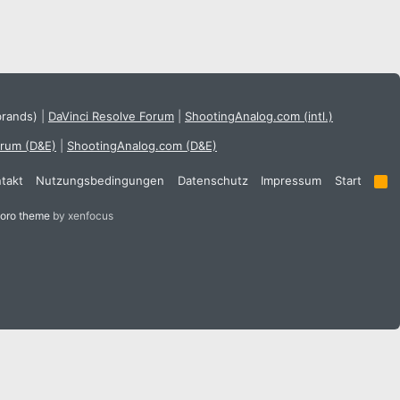
brands)
|
DaVinci Resolve Forum
|
ShootingAnalog.com (intl.)
orum (D&E)
|
ShootingAnalog.com (D&E)
takt
Nutzungsbedingungen
Datenschutz
Impressum
Start
R
S
S
oro theme
by xenfocus