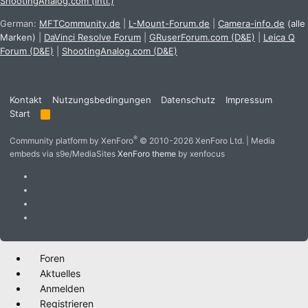
ShootingAnalog.com (intl.)
German:
MFTCommunity.de
|
L-Mount-Forum.de
|
Camera-info.de
(alle
Marken)
|
DaVinci Resolve Forum
|
GRuserForum.com (D&E)
|
Leica Q
Forum (D&E)
|
ShootingAnalog.com (D&E)
Kontakt
Nutzungsbedingungen
Datenschutz
Impressum
Start
R
S
S
®
Community platform by XenForo
© 2010-2026 XenForo Ltd.
|
Media
embeds via s9e/MediaSites
XenForo theme
by xenfocus
Foren
Aktuelles
Anmelden
Registrieren