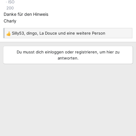
ISO
200
Danke für den Hinweis
Charly
Silly53
,
dingo
,
La Douce
und eine weitere Person
R
e
a
Du musst dich einloggen oder registrieren, um hier zu
k
antworten.
t
i
o
n
e
n
: