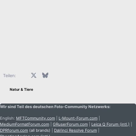
Facebook
X (Twitter)
Bluesky
LinkedIn
Reddit
Pinterest
Tumblr
WhatsApp
E-Mail
Teilen:
Natur & Tiere
Wir sind Teil des deutschen Foto-Community Netzwerks:
English:
MFTCommunity.com
|
L-Mount-Forum.com
|
MediumFormatForum.com
|
GRuserForum.com
|
Leica Q Forum (intl.)
|
DPRforum.com
(all brands)
|
DaVinci Resolve Forum
|