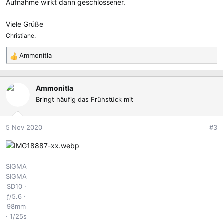
Aufnahme wirkt dann geschlossener.
Viele Grüße
Christiane.
Ammonitla
R
e
a
Ammonitla
k
Bringt häufig das Frühstück mit
t
i
o
5 Nov 2020
#3
n
e
n
:
SIGMA
SIGMA
SD10
ƒ/5.6
98mm
1/25s