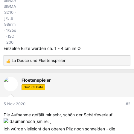
SIGMA
SIGMA
SD10
ƒ/5.6
98mm
1/25s
ISO
200
Einzelne Bilze werden ca. 1 - 4 cm im Ø
La Douce
und
Floetenspieler
R
e
a
Floetenspieler
k
t
Gold CI-Pate
i
o
5 Nov 2020
#2
n
e
Die Aufnahme gefällt mir sehr, schön der Schärfeverlauf
n
.
:
Ich würde vielleicht den oberen Pilz noch schneiden - die