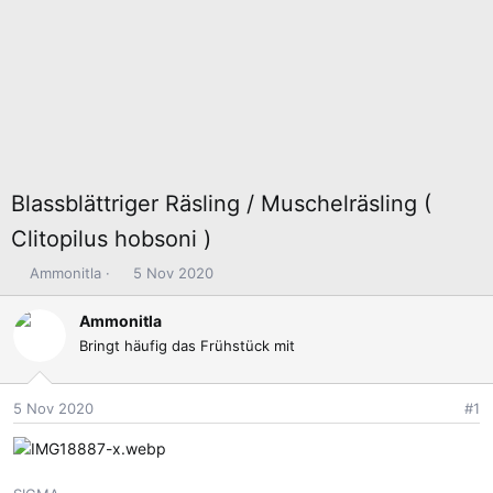
Blassblättriger Räsling / Muschelräsling (
Clitopilus hobsoni )
E
E
Ammonitla
5 Nov 2020
r
r
s
s
Ammonitla
t
t
Bringt häufig das Frühstück mit
e
e
l
l
l
l
5 Nov 2020
#1
e
t
r
a
m