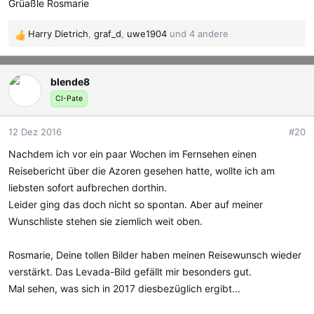
Grüaßle Rosmarie
Harry Dietrich
,
graf_d
,
uwe1904
und 4 andere
R
e
a
blende8
k
t
CI-Pate
i
o
12 Dez 2016
#20
n
e
Nachdem ich vor ein paar Wochen im Fernsehen einen
n
Reisebericht über die Azoren gesehen hatte, wollte ich am
:
liebsten sofort aufbrechen dorthin.
Leider ging das doch nicht so spontan. Aber auf meiner
Wunschliste stehen sie ziemlich weit oben.
Rosmarie, Deine tollen Bilder haben meinen Reisewunsch wieder
verstärkt. Das Levada-Bild gefällt mir besonders gut.
Mal sehen, was sich in 2017 diesbezüglich ergibt...