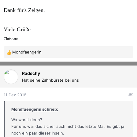
Dank für's Zeigen.
Viele Grüße
Christiane.
Mondfaengerin
R
e
a
k
Radschy
t
Hat seine Zahnbürste bei uns
i
o
11 Dez 2016
#9
n
e
Mondfaengerin schrieb:
n
:
Wo warst denn?
Für uns war das sicher auch nicht das letzte Mal. Es gibt ja
noch ein paar dieser Inseln.