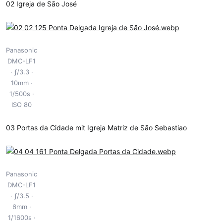
02 Igreja de São José
Panasonic
DMC-LF1
ƒ/3.3
10mm
1/500s
ISO 80
03 Portas da Cidade mit Igreja Matriz de São Sebastiao
Panasonic
DMC-LF1
ƒ/3.5
6mm
1/1600s