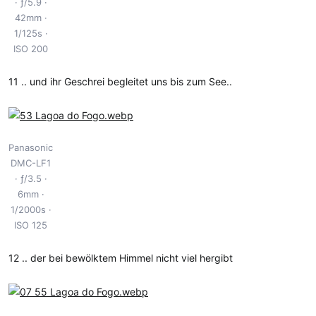
ƒ/5.9
42mm
1/125s
ISO 200
11 .. und ihr Geschrei begleitet uns bis zum See..
Panasonic
DMC-LF1
ƒ/3.5
6mm
1/2000s
ISO 125
12 .. der bei bewölktem Himmel nicht viel hergibt