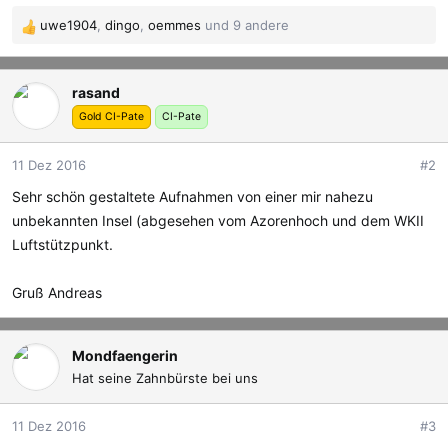
uwe1904
,
dingo
,
oemmes
und 9 andere
R
e
a
rasand
k
t
Gold CI-Pate
CI-Pate
i
o
11 Dez 2016
#2
n
e
Sehr schön gestaltete Aufnahmen von einer mir nahezu
n
unbekannten Insel (abgesehen vom Azorenhoch und dem WKII
:
Luftstützpunkt.
Gruß Andreas
Mondfaengerin
Hat seine Zahnbürste bei uns
11 Dez 2016
#3