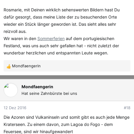
Rosmarie, mit Deinen wirklich sehenswerten Bildern hast Du
dafür gesorgt, dass meine Liste der zu besuchenden Orte
wieder ein Stück länger geworden ist. Das sieht alles sehr
reizvoll aus.
Wir waren in den
Sommerferien
auf dem portugiesischen
Festland, was uns auch sehr gefallen hat - nicht zuletzt der
wunderbar herzlichen und entspannten Leute wegen.
Mondfaengerin
R
e
a
k
Mondfaengerin
t
Hat seine Zahnbürste bei uns
i
o
12 Dez 2016
#18
n
e
Die Azoren sind Vulkaninseln und somit gibt es auch jede Menge
n
Kraterseen. Zu einem davon, zum Lagoa do Fogo - dem
:
Feuersee, sind wir hinaufgewandert