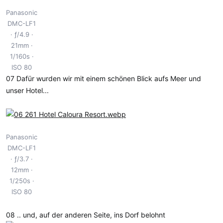
Panasonic
DMC-LF1
ƒ/4.9
21mm
1/160s
ISO 80
07 Dafür wurden wir mit einem schönen Blick aufs Meer und
unser Hotel...
Panasonic
DMC-LF1
ƒ/3.7
12mm
1/250s
ISO 80
08 .. und, auf der anderen Seite, ins Dorf belohnt