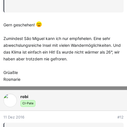
Immer her damit, bei diesem usseligen Wetter kann
man schöne Sommersonnenbilder brauchen.
Gern geschehen!
Dank für's Zeigen.
Zumindest São Miguel kann ich nur empfehelen. Eine sehr
abwechslungsreiche Insel mit vielen Wandermöglichkeiten. Und
Viele Grüße
das Klima ist einfach ein Hit! Es wurde nicht wärmer als 26°, wir
Christiane.
haben aber trotzdem nie gefroren.
Grüaßle
Rosmarie
robi
CI-Pate
11 Dez 2016
#12