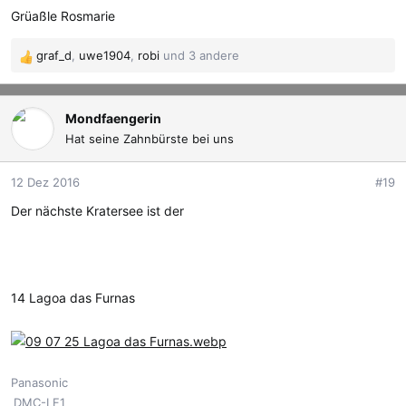
Grüaßle Rosmarie
graf_d
,
uwe1904
,
robi
und 3 andere
R
e
a
k
Mondfaengerin
t
Hat seine Zahnbürste bei uns
i
o
12 Dez 2016
#19
n
e
Der nächste Kratersee ist der
n
:
14 Lagoa das Furnas
Panasonic
DMC-LF1