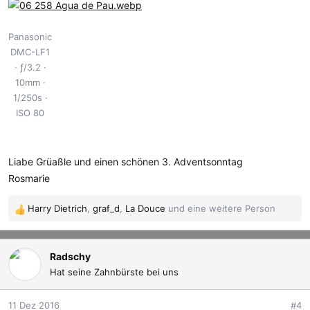
Panasonic
DMC-LF1
ƒ/3.2
10mm
1/250s
ISO 80
Liabe Grüaßle und einen schönen 3. Adventsonntag
Rosmarie
Harry Dietrich
,
graf_d
,
La Douce
und eine weitere Person
R
e
a
k
Radschy
t
Hat seine Zahnbürste bei uns
i
o
11 Dez 2016
#4