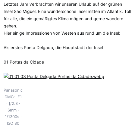
m
t
Letztes Jahr verbrachten wir unseren Urlaub auf der grünen
e
Insel São Miguel. Eine wunderschöne Insel mitten im Atlantik. Toll
für alle, die ein gemäßigtes Klima mögen und gerne wandern
gehen.
Hier einige Impressionen von Westen aus rund um die Insel:
Als erstes Ponta Delgada, die Hauptstadt der Insel
01 Portas da Cidade
Panasonic
DMC-LF1
ƒ/2.8
6mm
1/1300s
ISO 80