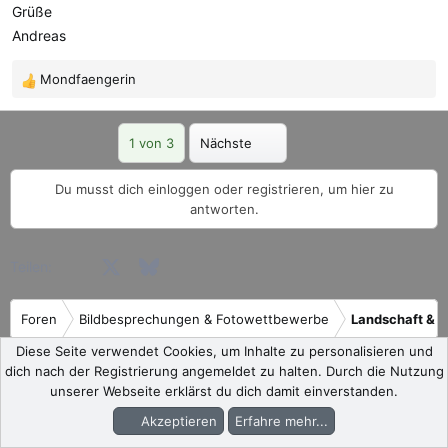
Grüße
Andreas
Mondfaengerin
R
e
a
Letzte
1 von 3
Nächste
k
t
i
Du musst dich einloggen oder registrieren, um hier zu
o
antworten.
n
e
Facebook
X (Twitter)
Bluesky
LinkedIn
Reddit
Pinterest
Tumblr
WhatsApp
E-Mail
Teilen:
n
:
Foren
Bildbesprechungen & Fotowettbewerbe
Landschaft & R
Diese Seite verwendet Cookies, um Inhalte zu personalisieren und
dich nach der Registrierung angemeldet zu halten. Durch die Nutzung
Wir sind Teil des deutschen Foto-Community Netzwerks:
unserer Webseite erklärst du dich damit einverstanden.
Akzeptieren
Erfahre mehr...
English:
MFTCommunity.com
|
L-Mount-Forum.com
|
Foren
Aktuelles
Anmelden
Registrieren
MediumFormatForum.com
|
GRuserForum.com
|
Leica Q Forum