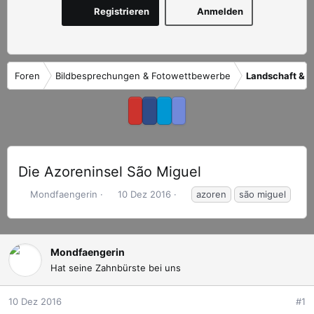
Registrieren
Anmelden
Foren
Bildbesprechungen & Fotowettbewerbe
Landschaft & R
Die Azoreninsel São Miguel
E
E
S
Mondfaengerin
10 Dez 2016
azoren
são miguel
r
r
c
s
s
h
t
t
l
e
e
a
Mondfaengerin
l
l
g
Hat seine Zahnbürste bei uns
l
l
w
e
t
o
10 Dez 2016
#1
r
a
r