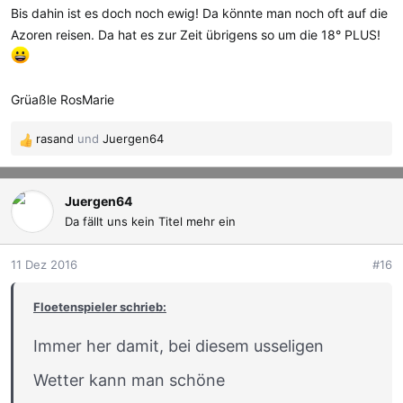
Bis dahin ist es doch noch ewig! Da könnte man noch oft auf die
Azoren reisen. Da hat es zur Zeit übrigens so um die 18° PLUS!
Grüaßle RosMarie
rasand
und
Juergen64
R
e
a
k
Juergen64
t
Da fällt uns kein Titel mehr ein
i
o
11 Dez 2016
#16
n
e
Floetenspieler schrieb:
n
:
Immer her damit, bei diesem usseligen
Wetter kann man schöne