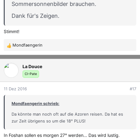
Sommersonnenbilder brauchen.
Dank für's Zeigen.
Stimmt!
Mondfaengerin
R
e
a
La Douce
k
t
CI-Pate
i
o
11 Dez 2016
#17
n
e
Mondfaengerin schrieb:
n
:
Da könnte man noch oft auf die Azoren reisen. Da hat es
zur Zeit übrigens so um die 18° PLUS!
In Foshan sollen es morgen 27° werden... Das wird lustig.