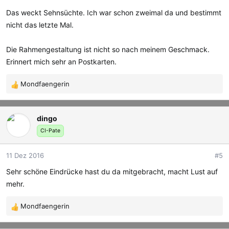
n
e
Das weckt Sehnsüchte. Ich war schon zweimal da und bestimmt
n
nicht das letzte Mal.
:
Die Rahmengestaltung ist nicht so nach meinem Geschmack.
Erinnert mich sehr an Postkarten.
Mondfaengerin
R
e
a
dingo
k
t
CI-Pate
i
o
11 Dez 2016
#5
n
e
Sehr schöne Eindrücke hast du da mitgebracht, macht Lust auf
n
mehr.
:
Mondfaengerin
R
e