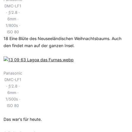
DMC-LF1
ƒ/2.8
6mm
1/800s
ISO 80
18 Eine Blüte des Neuseeländischen Weihnachtsbaums. Auch
den findet man auf der ganzen Insel.
Panasonic
DMC-LF1
ƒ/2.8
6mm
1/500s
ISO 80
Das war's für heute.