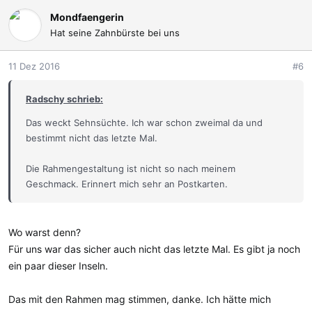
a
k
Mondfaengerin
t
Hat seine Zahnbürste bei uns
i
o
11 Dez 2016
#6
n
e
Radschy schrieb:
n
:
Das weckt Sehnsüchte. Ich war schon zweimal da und
bestimmt nicht das letzte Mal.
Die Rahmengestaltung ist nicht so nach meinem
Geschmack. Erinnert mich sehr an Postkarten.
Wo warst denn?
Für uns war das sicher auch nicht das letzte Mal. Es gibt ja noch
ein paar dieser Inseln.
Das mit den Rahmen mag stimmen, danke. Ich hätte mich