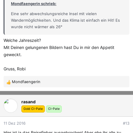
Mondfaengerin schrieb:
Eine sehr abwechslungsreiche Insel mit vielen
Wandermöglichkeiten. Und das Klima ist einfach ein Hit! Es
wurde nicht wärmer als 26°
Welche Jahreszeit?
Mit Deinen gelungenen Bildern hast Du in mir den Appetit
geweckt.
Gruss, Robi
Mondfaengerin
R
e
a
rasand
k
t
Gold CI-Pate
CI-Pate
i
o
11 Dez 2016
#13
n
e
Hier ist ja das Reisefieber ausgebrochen! Aber ehe ihr alle zu