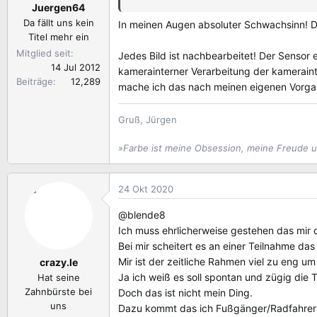
Juergen64
e
n
Da fällt uns kein
In meinen Augen absoluter Schwachsinn! Da
:
Titel mehr ein
Mitglied seit
Jedes Bild ist nachbearbeitet! Der Sensor e
14 Jul 2012
kamerainterner Verarbeitung der kameraint
Beiträge
12,289
mache ich das nach meinen eigenen Vorgaben
Gruß, Jürgen
»Farbe ist meine Obsession, meine Freude 
24 Okt 2020
@blende8
Ich muss ehrlicherweise gestehen das mir d
Bei mir scheitert es an einer Teilnahme d
Mir ist der zeitliche Rahmen viel zu eng u
crazy.le
Ja ich weiß es soll spontan und zügig d
Hat seine
Zahnbürste bei
Doch das ist nicht mein Ding.
uns
Dazu kommt das ich Fußgänger/Radfahrer 