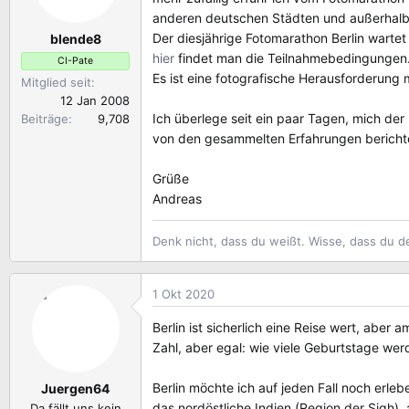
l
l
w
anderen deutschen Städten und außerhalb
e
t
o
Der diesjährige Fotomarathon Berlin wartet
blende8
r
a
r
hier
findet man die Teilnahmebedingungen
CI-Pate
m
t
Es ist eine fotografische Herausforderung 
Mitglied seit
e
12 Jan 2008
Ich überlege seit ein paar Tagen, mich de
Beiträge
9,708
von den gesammelten Erfahrungen bericht
Grüße
Andreas
Denk nicht, dass du weißt. Wisse, dass du d
1 Okt 2020
Berlin ist sicherlich eine Reise wert, abe
Zahl, aber egal: wie viele Geburtstage wer
Berlin möchte ich auf jeden Fall noch er
Juergen64
das nordöstliche Indien (Region der Sigh),
Da fällt uns kein