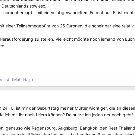
 Deutschlands sowieso.
 - coronabedingt - mit einem abgewandeltem Format auf. Er ist nicht 
.
mit einer Teilnahmegebühr von 25 Euronen, die scheinbar eine relativ
r Herausforderung zu stellen. Vielleicht möchte noch jemand von Eu
en.
enkst. (Matt Haig)
r am 24 10. ist mir der Geburtstag meiner Mutter wichtiger, die an 
de ich mit ihr noch feiern können? Da nutze ich jeden der noch geht!
leben, genauso wie Regensburg, Augsburg, Bangkok, den Rest Thailan
 aber auch der Südwesten Indiens - die tamilische Region interessier