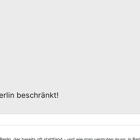
erlin beschränkt!
Berlin, der bereits oft stattfand - und wie man vermuten muss: in Ber