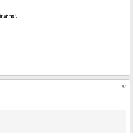
ufnahme".
#7