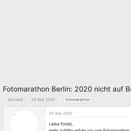
Fotomarathon Berlin: 2020 nicht auf B
E
E
S
blende8
29 Sep 2020
fotomarathon
r
r
c
s
s
h
29 Sep 2020
t
t
l
e
e
a
Liebe Foristi,
l
l
g
mehr zufällig erfuhr ich vom Fotomarathon 