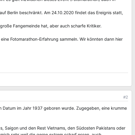
auf Berlin beschränkt. Am 24.10.2020 findet das Ereignis statt,
 große Fangemeinde hat, aber auch scharfe Kritiker.
ch eine Fotomarathon-Erfahrung sammeln. Wir könnten dann hier
#2
diesem Datum im Jahr 1937 geboren wurde. Zugegeben, eine krumme
ds, Saigon und den Rest Vietnams, den Südosten Pakistans oder
t mich sehr weil die gerne extrem scharf essen, auch