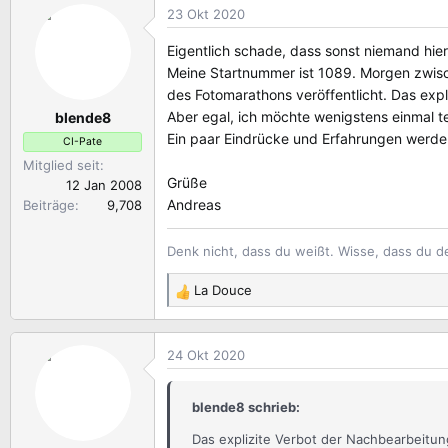
23 Okt 2020
k
t
Eigentlich schade, dass sonst niemand hi
i
Meine Startnummer ist 1089. Morgen zwisch
o
des Fotomarathons veröffentlicht. Das expl
n
Aber egal, ich möchte wenigstens einmal t
blende8
e
n
Ein paar Eindrücke und Erfahrungen werde 
CI-Pate
:
Mitglied seit
Grüße
12 Jan 2008
Andreas
Beiträge
9,708
Denk nicht, dass du weißt. Wisse, dass du d
La Douce
R
e
a
24 Okt 2020
k
t
i
blende8 schrieb:
o
n
Das explizite Verbot der Nachbearbeitun