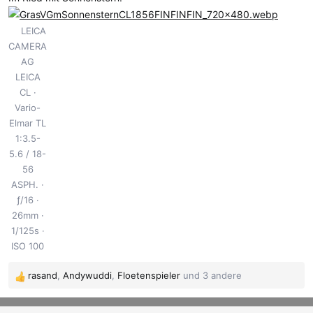
m
LEICA
CAMERA
AG
LEICA
CL
Vario-
Elmar TL
1:3.5-
5.6 / 18-
56
ASPH.
ƒ/16
26mm
1/125s
ISO 100
rasand
,
Andywuddi
,
Floetenspieler
und 3 andere
R
e
a