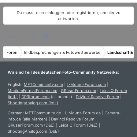
Du musst dich einloggen oder registrieren, um hier zu
antworten.
Facebook
X (Twitter)
Bluesky
LinkedIn
Reddit
Pinterest
Tumblr
WhatsApp
E-Mail
Teilen:
Foren
Bildbesprechungen & Fotowettbewerbe
Landschaft & R
Wir sind Teil des deutschen Foto-Community Netzwerks:
English:
MFTCommunity.com
|
L-Mount-Forum.com
|
MediumFormatForum.com
|
GRuserForum.com
|
Leica Q Forum
(intl.)
|
DPRforum.com
(all brands)
|
DaVinci Resolve Forum
|
ShootingAnalog.com (intl.)
German:
MFTCommunity.de
|
L-Mount-Forum.de
|
Camera-
info.de
(alle Marken)
|
DaVinci Resolve Forum
|
GRuserForum.com (D&E)
|
Leica Q Forum (D&E)
|
ShootingAnalog.com (D&E)