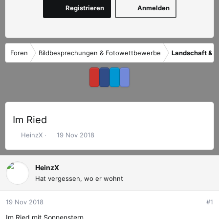
Registrieren
Anmelden
Foren
Bildbesprechungen & Fotowettbewerbe
Landschaft & R
Im Ried
E
E
HeinzX
19 Nov 2018
r
r
s
s
t
t
HeinzX
e
e
Hat vergessen, wo er wohnt
l
l
l
l
19 Nov 2018
#1
e
t
r
a
Im Ried mit Sonnenstern.