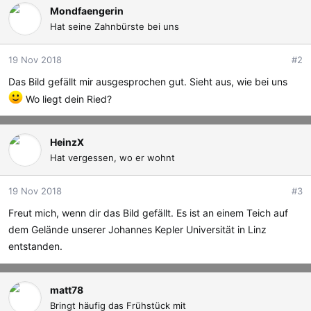
k
Mondfaengerin
t
Hat seine Zahnbürste bei uns
i
o
19 Nov 2018
#2
n
e
Das Bild gefällt mir ausgesprochen gut. Sieht aus, wie bei uns
n
Wo liegt dein Ried?
:
HeinzX
Hat vergessen, wo er wohnt
19 Nov 2018
#3
Freut mich, wenn dir das Bild gefällt. Es ist an einem Teich auf
dem Gelände unserer Johannes Kepler Universität in Linz
entstanden.
matt78
Bringt häufig das Frühstück mit