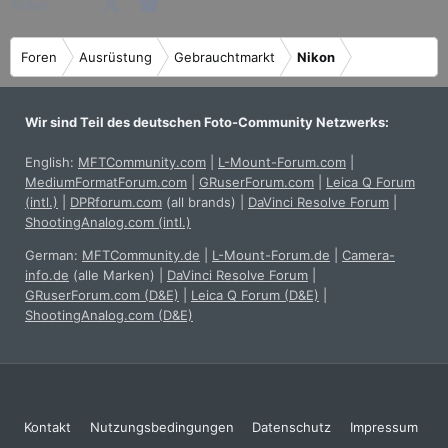
Facebook
X (Twitter)
Bluesky
LinkedIn
Reddit
Pinterest
Tumblr
WhatsApp
E-Mail
Teilen:
Foren
Ausrüstung
Gebrauchtmarkt
Nikon
Wir sind Teil des deutschen Foto-Community Netzwerks:
English:
MFTCommunity.com
|
L-Mount-Forum.com
|
MediumFormatForum.com
|
GRuserForum.com
|
Leica Q Forum
(intl.)
|
DPRforum.com
(all brands)
|
DaVinci Resolve Forum
|
ShootingAnalog.com (intl.)
German:
MFTCommunity.de
|
L-Mount-Forum.de
|
Camera-
info.de
(alle Marken)
|
DaVinci Resolve Forum
|
GRuserForum.com (D&E)
|
Leica Q Forum (D&E)
|
ShootingAnalog.com (D&E)
Kontakt
Nutzungsbedingungen
Datenschutz
Impressum