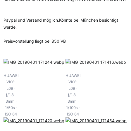
Paypal und Versand möglich.Könnte bei München besichtigt
werde.
Preisvorstellung liegt bei 850 VB
HUAWEI
HUAWEI
VKY-
VKY-
L09
L09
ƒ/1.8
ƒ/1.8
3mm
3mm
1/50s
1/100s
ISO 64
ISO 64