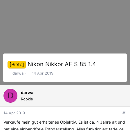
Nikon Nikkor AF S 85 1.4
[Biete]
E
E
darwa
14 Apr 2019
r
r
s
s
t
t
darwa
D
e
e
Rookie
l
l
l
l
14 Apr 2019
#1
e
t
r
a
Verkaufe mein gut erhaltenes Objektiv. Es ist ca. 4 Jahre alt und
m
hat eine einbandfreie Fotodarstellung. Alles funktioniert tadellos.