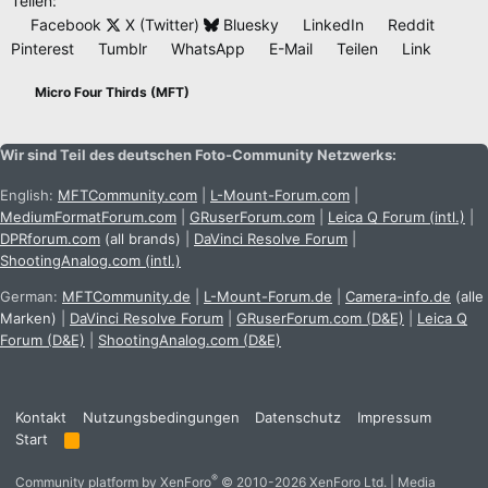
Teilen:
Facebook
X (Twitter)
Bluesky
LinkedIn
Reddit
Pinterest
Tumblr
WhatsApp
E-Mail
Teilen
Link
Micro Four Thirds (MFT)
Wir sind Teil des deutschen Foto-Community Netzwerks:
English:
MFTCommunity.com
|
L-Mount-Forum.com
|
MediumFormatForum.com
|
GRuserForum.com
|
Leica Q Forum (intl.)
|
DPRforum.com
(all brands)
|
DaVinci Resolve Forum
|
ShootingAnalog.com (intl.)
German:
MFTCommunity.de
|
L-Mount-Forum.de
|
Camera-info.de
(alle
Marken)
|
DaVinci Resolve Forum
|
GRuserForum.com (D&E)
|
Leica Q
Forum (D&E)
|
ShootingAnalog.com (D&E)
Kontakt
Nutzungsbedingungen
Datenschutz
Impressum
Start
R
S
S
®
Community platform by XenForo
© 2010-2026 XenForo Ltd.
|
Media