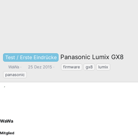
Panasonic Lumix GX8
Test / Erste Eindrücke
E
E
S
WaWa
25 Dez 2015
firmware
gx8
lumix
r
r
c
panasonic
s
s
h
t
t
l
e
e
a
l
l
g
l
l
w
e
t
o
r
a
r
WaWa
m
t
e
Mitglied