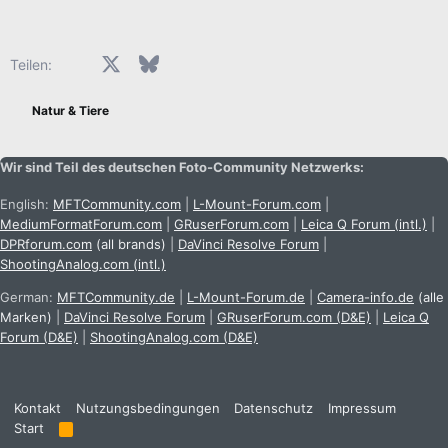
Facebook
X (Twitter)
Bluesky
LinkedIn
Reddit
Pinterest
Tumblr
WhatsApp
E-Mail
Teilen:
Natur & Tiere
Wir sind Teil des deutschen Foto-Community Netzwerks:
English:
MFTCommunity.com
|
L-Mount-Forum.com
|
MediumFormatForum.com
|
GRuserForum.com
|
Leica Q Forum (intl.)
|
DPRforum.com
(all brands)
|
DaVinci Resolve Forum
|
ShootingAnalog.com (intl.)
German:
MFTCommunity.de
|
L-Mount-Forum.de
|
Camera-info.de
(alle
Marken)
|
DaVinci Resolve Forum
|
GRuserForum.com (D&E)
|
Leica Q
Forum (D&E)
|
ShootingAnalog.com (D&E)
Kontakt
Nutzungsbedingungen
Datenschutz
Impressum
Start
R
S