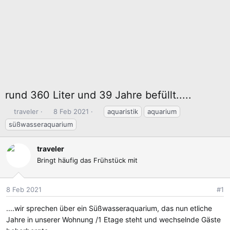
rund 360 Liter und 39 Jahre befüllt.....
E
E
S
traveler
8 Feb 2021
aquaristik
aquarium
r
r
c
süßwasseraquarium
s
s
h
t
t
l
traveler
e
e
a
Bringt häufig das Frühstück mit
l
l
g
l
l
w
e
t
o
8 Feb 2021
#1
r
a
r
m
t
....wir sprechen über ein Süßwasseraquarium, das nun etliche
e
Jahre in unserer Wohnung /1 Etage steht und wechselnde Gäste