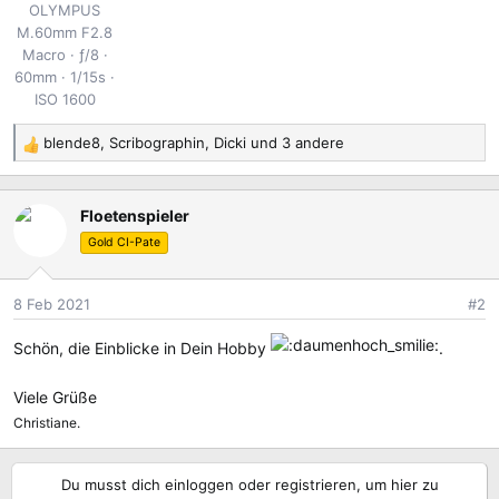
OLYMPUS
M.60mm F2.8
Macro
ƒ/8
60mm
1/15s
ISO 1600
blende8
,
Scribographin
,
Dicki
und 3 andere
R
e
a
Floetenspieler
k
t
Gold CI-Pate
i
o
8 Feb 2021
#2
n
e
Schön, die Einblicke in Dein Hobby
.
n
:
Viele Grüße
Christiane.
Du musst dich einloggen oder registrieren, um hier zu