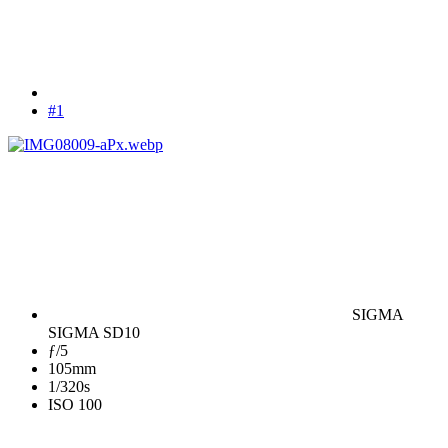
#1
SIGMA
SIGMA SD10
ƒ/5
105mm
1/320s
ISO 100