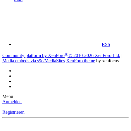
RSS
®
Community platform by XenForo
© 2010-2026 XenForo Ltd.
|
Media embeds via s9e/MediaSites
XenForo theme
by xenfocus
Menü
Anmelden
Registrieren