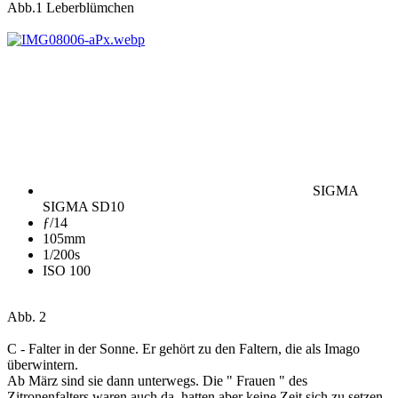
Abb.1 Leberblümchen
SIGMA
SIGMA SD10
ƒ/14
105mm
1/200s
ISO 100
Abb. 2
C - Falter in der Sonne. Er gehört zu den Faltern, die als Imago
überwintern.
Ab März sind sie dann unterwegs. Die " Frauen " des
Zitronenfalters waren auch da, hatten aber keine Zeit sich zu setzen.