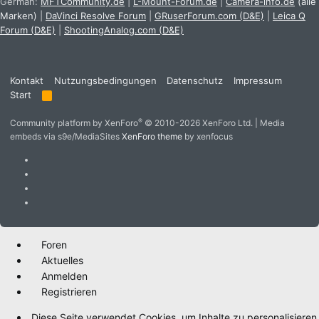
German:
MFTCommunity.de
|
L-Mount-Forum.de
|
Camera-info.de
(alle
Marken)
|
DaVinci Resolve Forum
|
GRuserForum.com (D&E)
|
Leica Q
Forum (D&E)
|
ShootingAnalog.com (D&E)
Kontakt
Nutzungsbedingungen
Datenschutz
Impressum
Start
R
S
S
®
Community platform by XenForo
© 2010-2026 XenForo Ltd.
|
Media
embeds via s9e/MediaSites
XenForo theme
by xenfocus
Foren
Aktuelles
Anmelden
Registrieren
Diese Seite verwendet Cookies, um Inhalte zu personalisieren