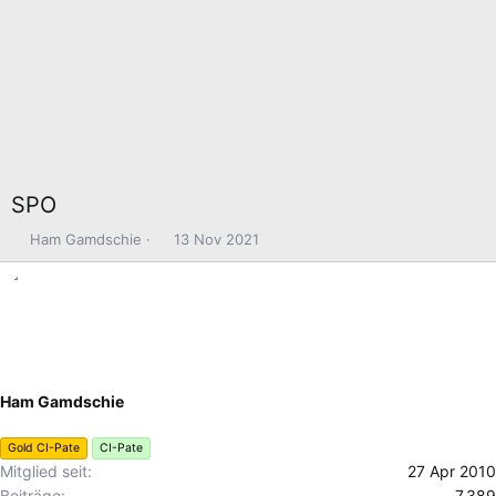
SPO
E
E
Ham Gamdschie
13 Nov 2021
r
r
s
s
t
t
e
e
l
l
l
l
e
t
Ham Gamdschie
r
a
m
Gold CI-Pate
CI-Pate
Mitglied seit
27 Apr 2010
Beiträge
7,389