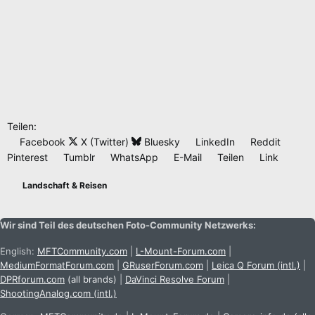
Teilen:
Facebook
X (Twitter)
Bluesky
LinkedIn
Reddit
Pinterest
Tumblr
WhatsApp
E-Mail
Teilen
Link
Landschaft & Reisen
Wir sind Teil des deutschen Foto-Community Netzwerks:
English:
MFTCommunity.com
|
L-Mount-Forum.com
|
MediumFormatForum.com
|
GRuserForum.com
|
Leica Q Forum (intl.)
|
DPRforum.com
(all brands)
|
DaVinci Resolve Forum
|
ShootingAnalog.com (intl.)