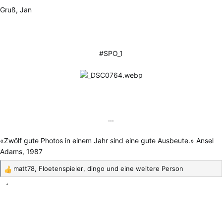
Gruß, Jan
#SPO_1
...​
«Zwölf gute Photos in einem Jahr sind eine gute Ausbeute.» Ansel
Adams, 1987
matt78
,
Floetenspieler
,
dingo
und eine weitere Person
R
e
a
k
t