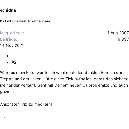
i
o
echidna
n
e
Da fällt uns kein Titel mehr ein
n
:
Mitglied seit
1 Aug 2007
Beiträge
6,997
14 Nov 2021
#2
Wäre es mein Foto, würde ich wohl noch den dunklen Bereich der
Treppe und der linken Hütte einen Tick aufhellen, damit das nicht so
ineinander verläuft. Geht mit Deinem neuen C1 problemlos und auch
gezielt.
Ansonsten: nix zu meckern!