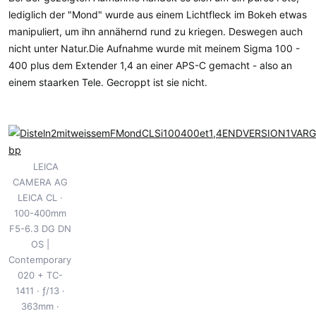
m
lediglich der "Mond" wurde aus einem Lichtfleck im Bokeh etwas
manipuliert, um ihn annähernd rund zu kriegen. Deswegen auch
nicht unter Natur.Die Aufnahme wurde mit meinem Sigma 100 -
400 plus dem Extender 1,4 an einer APS-C gemacht - also an
einem staarken Tele. Gecroppt ist sie nicht.
LEICA
CAMERA AG
LEICA CL
100-400mm
F5-6.3 DG DN
OS |
Contemporary
020 + TC-
1411
ƒ/13
363mm