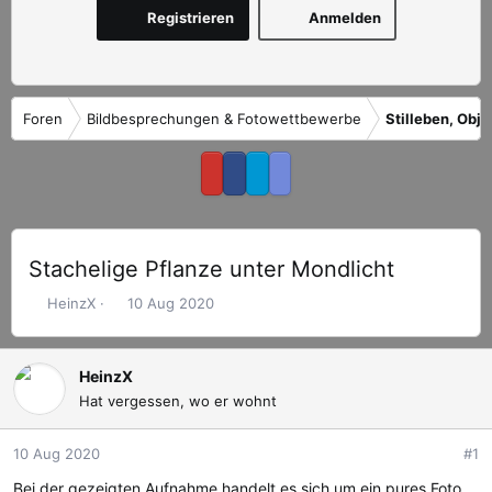
Registrieren
Anmelden
Foren
Bildbesprechungen & Fotowettbewerbe
Stilleben, Obj
Stachelige Pflanze unter Mondlicht
E
E
HeinzX
10 Aug 2020
r
r
s
s
t
t
HeinzX
e
e
Hat vergessen, wo er wohnt
l
l
l
l
10 Aug 2020
#1
e
t
r
a
Bei der gezeigten Aufnahme handelt es sich um ein pures Foto,