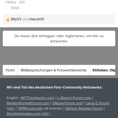
1/640s
ISO
5000
Silly53
und
klausb55
R
e
a
Du musst dich einloggen oder registrieren, um hier zu
k
antworten.
t
i
o
Facebook
X (Twitter)
Bluesky
LinkedIn
Reddit
Pinterest
Tumblr
WhatsApp
E-Mail
Teilen:
n
e
n
Foren
Bildbesprechungen & Fotowettbewerbe
Stilleben, Obj
:
Wir sind Teil des deutschen Foto-Community Netzwerks:
English:
MFTCommunity.com
|
L-Mount-Forum.com
|
MediumFormatForum.com
|
GRuserForum.com
|
Leica Q Forum
(intl.)
|
DPRforum.com
(all brands)
|
DaVinci Resolve Forum
|
ShootingAnalog.com (intl.)