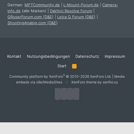
German:
MFTCommunity.de
|
L-Mount-Forum.de
|
Camera-
info.de
(alle Marken)
|
DaVinci Resolve Forum
|
GRuserForum.com (D&E)
|
Leica Q Forum (D&E)
|
ShootingAnalog.com (D&E)
Kontakt
Nutzungsbedingungen
Datenschutz
Impressum
Start
R
S
S
®
Community platform by XenForo
© 2010-2026 XenForo Ltd.
|
Media
embeds via s9e/MediaSites
XenForo theme
by xenfocus