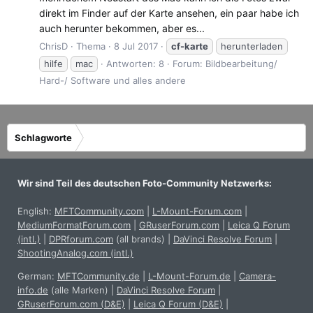
direkt im Finder auf der Karte ansehen, ein paar habe ich
auch herunter bekommen, aber es...
ChrisD
Thema
8 Jul 2017
cf-karte
herunterladen
hilfe
mac
Antworten: 8
Forum:
Bildbearbeitung/
Hard-/ Software und alles andere
Schlagworte
Wir sind Teil des deutschen Foto-Community Netzwerks:
English:
MFTCommunity.com
|
L-Mount-Forum.com
|
MediumFormatForum.com
|
GRuserForum.com
|
Leica Q Forum
(intl.)
|
DPRforum.com
(all brands)
|
DaVinci Resolve Forum
|
ShootingAnalog.com (intl.)
German:
MFTCommunity.de
|
L-Mount-Forum.de
|
Camera-
info.de
(alle Marken)
|
DaVinci Resolve Forum
|
GRuserForum.com (D&E)
|
Leica Q Forum (D&E)
|