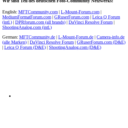
Wir sind Teil des deutschen Foto-Community Netzwerks:
English:
MFTCommunity.com
|
L-Mount-Forum.com
|
MediumFormatForum.com
|
GRuserForum.com
|
Leica Q Forum
(intl.)
|
DPRforum.com
(all brands)
|
DaVinci Resolve Forum
|
ShootingAnalog.com (intl.)
German:
MFTCommunity.de
|
L-Mount-Forum.de
|
Camera-info.de
(alle Marken)
|
DaVinci Resolve Forum
|
GRuserForum.com (D&E)
|
Leica Q Forum (D&E)
|
ShootingAnalog.com (D&E)