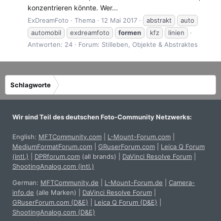
konzentrieren könnte. Wer...
ExDreamFoto
Thema
12 Mai 2017
abstrakt
auto
automobil
exdreamfoto
formen
kfz
linien
Antworten: 24
Forum:
Stilleben, Objekte & Abstraktes
Schlagworte
Wir sind Teil des deutschen Foto-Community Netzwerks:
English:
MFTCommunity.com
|
L-Mount-Forum.com
|
MediumFormatForum.com
|
GRuserForum.com
|
Leica Q Forum
(intl.)
|
DPRforum.com
(all brands)
|
DaVinci Resolve Forum
|
ShootingAnalog.com (intl.)
German:
MFTCommunity.de
|
L-Mount-Forum.de
|
Camera-
info.de
(alle Marken)
|
DaVinci Resolve Forum
|
GRuserForum.com (D&E)
|
Leica Q Forum (D&E)
|
ShootingAnalog.com (D&E)