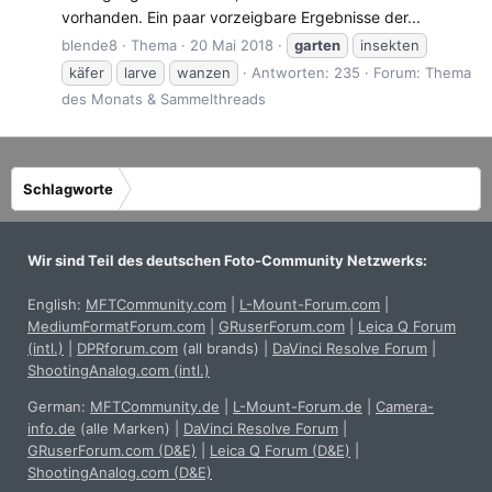
vorhanden. Ein paar vorzeigbare Ergebnisse der...
blende8
Thema
20 Mai 2018
garten
insekten
käfer
larve
wanzen
Antworten: 235
Forum:
Thema
des Monats & Sammelthreads
Schlagworte
Wir sind Teil des deutschen Foto-Community Netzwerks:
English:
MFTCommunity.com
|
L-Mount-Forum.com
|
MediumFormatForum.com
|
GRuserForum.com
|
Leica Q Forum
(intl.)
|
DPRforum.com
(all brands)
|
DaVinci Resolve Forum
|
ShootingAnalog.com (intl.)
German:
MFTCommunity.de
|
L-Mount-Forum.de
|
Camera-
info.de
(alle Marken)
|
DaVinci Resolve Forum
|
GRuserForum.com (D&E)
|
Leica Q Forum (D&E)
|
ShootingAnalog.com (D&E)