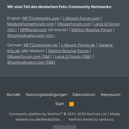
Wir sind Teil des deutschen Foto-Community Netzwerks:
English:
MFTCommunity.com
|
L-Mount-Forum.com
|
MediumFormatForum.com
|
GRuserForum.com
|
Leica Q Forum
(intl.)
|
DPRforum.com
(all brands)
|
DaVinci Resolve Forum
|
ShootingAnalog.com (intl.)
German:
MFTCommunity.de
|
L-Mount-Forum.de
|
Camera-
info.de
(alle Marken)
|
DaVinci Resolve Forum
|
GRuserForum.com (D&E)
|
Leica Q Forum (D&E)
|
ShootingAnalog.com (D&E)
Kontakt
Nutzungsbedingungen
Datenschutz
Impressum
Start
R
S
S
®
Community platform by XenForo
© 2010-2026 XenForo Ltd.
|
Media
embeds via s9e/MediaSites
XenForo theme
by xenfocus