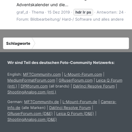
Adventskalender und die...
graf_d
Thema
15 Dez 2019
hdr
lr
ps
Antworten: 24
Forum:
Bildbearbeitung/ Hard-/ Software und alles andere
Schlagworte
Wir sind Teil des deutschen Foto-Community Netzwerks:
English:
MFTCommunity.com
|
L-Mount-Forum.com
|
MediumFormatForum.com
|
GRuserForum.com
|
Leica Q Forum
(intl.)
|
DPRforum.com
(all brands)
|
DaVinci Resolve Forum
|
ShootingAnalog.com (intl.)
German:
MFTCommunity.de
|
L-Mount-Forum.de
|
Camera-
info.de
(alle Marken)
|
DaVinci Resolve Forum
|
GRuserForum.com (D&E)
|
Leica Q Forum (D&E)
|
ShootingAnalog.com (D&E)