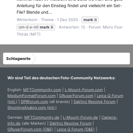
Anleitung für den Einstieg findet und vielleicht ein Set-
File? Blende und...
Winterborn
Thema
1 Dez 2020
mark
ii
om-d e-m1
mark
ii
Antworten: 12
Forum:
Micro Four
Thirds (MFT)
Schlagworte
Wir sind Teil des deutschen Foto-Community Netzwerks:
English:
MFTCommunity.com
|
L-Mount-Forum.com
|
MediumFormatForum.com
|
GRuserForum.com
|
Leica Q Forum
(intl.)
|
DPRforum.com
(all brands)
|
DaVinci Resolve Forum
|
ShootingAnalog.com (intl.)
German:
MFTCommunity.de
|
L-Mount-Forum.de
|
Camera-
info.de
(alle Marken)
|
DaVinci Resolve Forum
|
GRuserForum.com (D&E)
|
Leica Q Forum (D&E)
|