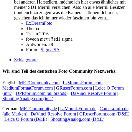
bei anderen Herstellern, möchte ich hier etwas ähnliches mit
meiner SD1 Merrill versuchen. Also an alle Merrill Besitzer,
traut euch zu zeigen was die Kameras können. Ich muss
gestehen das ich immer wieder fasziniert bin vom...
ExDreamFoto
Thema
13 Jan 2016
foveon
merrill
sd1
sigma
Antworten: 28
Forum:
Sigma SA
Schlagworte
Wir sind Teil des deutschen Foto-Community Netzwerks:
English:
MFTCommunity.com
|
L-Mount-Forum.com
|
MediumFormatForum.com
|
GRuserForum.com
|
Leica Q Forum
(intl.)
|
DPRforum.com
(all brands)
|
DaVinci Resolve Forum
|
ShootingAnalog.com (intl.)
German:
MFTCommunity.de
|
L-Mount-Forum.de
|
Camera-info.de
(alle Marken)
|
DaVinci Resolve Forum
|
GRuserForum.com (D&E)
|
Leica Q Forum (D&E)
|
ShootingAnalog.com (D&E)