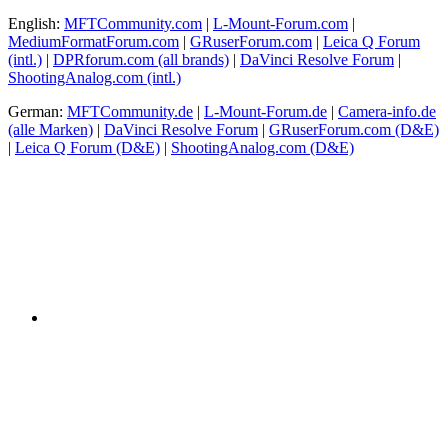
English:
MFTCommunity.com
|
L-Mount-Forum.com
|
MediumFormatForum.com
|
GRuserForum.com
|
Leica Q Forum
(intl.)
|
DPRforum.com
(all brands)
|
DaVinci Resolve Forum
|
ShootingAnalog.com (intl.)
German:
MFTCommunity.de
|
L-Mount-Forum.de
|
Camera-info.de
(alle Marken)
|
DaVinci Resolve Forum
|
GRuserForum.com (D&E)
|
Leica Q Forum (D&E)
|
ShootingAnalog.com (D&E)