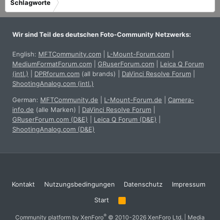
Schlagworte
Wir sind Teil des deutschen Foto-Community Netzwerks:
English:
MFTCommunity.com
|
L-Mount-Forum.com
|
MediumFormatForum.com
|
GRuserForum.com
|
Leica Q Forum
(intl.)
|
DPRforum.com
(all brands)
|
DaVinci Resolve Forum
|
ShootingAnalog.com (intl.)
German:
MFTCommunity.de
|
L-Mount-Forum.de
|
Camera-
info.de
(alle Marken)
|
DaVinci Resolve Forum
|
GRuserForum.com (D&E)
|
Leica Q Forum (D&E)
|
ShootingAnalog.com (D&E)
Kontakt
Nutzungsbedingungen
Datenschutz
Impressum
Start
R
S
S
®
Community platform by XenForo
© 2010-2026 XenForo Ltd.
|
Media