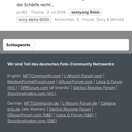
der Schärfe recht...
jovi62
Thema
8 Jul 2016
samyang
8mm
sony alpha 6000
Antworten: 6
Forum:
Sony & Minolta
Schlagworte
Wir sind Teil des deutschen Foto-Community Netzwerks:
English:
MFTCommunity.com
|
L-Mount-Forum.com
|
MediumFormatForum.com
|
GRuserForum.com
|
Leica Q Forum
(intl.)
|
DPRforum.com
(all brands)
|
DaVinci Resolve Forum
|
ShootingAnalog.com (intl.)
German:
MFTCommunity.de
|
L-Mount-Forum.de
|
Camera-
info.de
(alle Marken)
|
DaVinci Resolve Forum
|
GRuserForum.com (D&E)
|
Leica Q Forum (D&E)
|
ShootingAnalog.com (D&E)