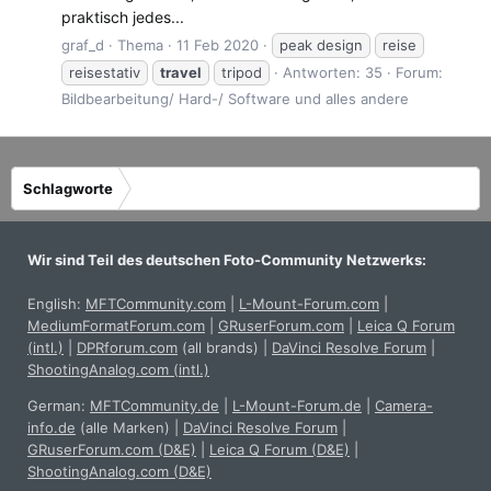
praktisch jedes...
graf_d
Thema
11 Feb 2020
peak design
reise
reisestativ
travel
tripod
Antworten: 35
Forum:
Bildbearbeitung/ Hard-/ Software und alles andere
Schlagworte
Wir sind Teil des deutschen Foto-Community Netzwerks:
English:
MFTCommunity.com
|
L-Mount-Forum.com
|
MediumFormatForum.com
|
GRuserForum.com
|
Leica Q Forum
(intl.)
|
DPRforum.com
(all brands)
|
DaVinci Resolve Forum
|
ShootingAnalog.com (intl.)
German:
MFTCommunity.de
|
L-Mount-Forum.de
|
Camera-
info.de
(alle Marken)
|
DaVinci Resolve Forum
|
GRuserForum.com (D&E)
|
Leica Q Forum (D&E)
|
ShootingAnalog.com (D&E)