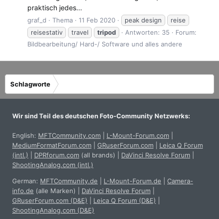
praktisch jedes...
graf_d
Thema
11 Feb 2020
peak design
reise
reisestativ
travel
tripod
Antworten: 35
Forum:
Bildbearbeitung/ Hard-/ Software und alles andere
Schlagworte
Wir sind Teil des deutschen Foto-Community Netzwerks:
English:
MFTCommunity.com
|
L-Mount-Forum.com
|
MediumFormatForum.com
|
GRuserForum.com
|
Leica Q Forum
(intl.)
|
DPRforum.com
(all brands)
|
DaVinci Resolve Forum
|
ShootingAnalog.com (intl.)
German:
MFTCommunity.de
|
L-Mount-Forum.de
|
Camera-
info.de
(alle Marken)
|
DaVinci Resolve Forum
|
GRuserForum.com (D&E)
|
Leica Q Forum (D&E)
|
ShootingAnalog.com (D&E)