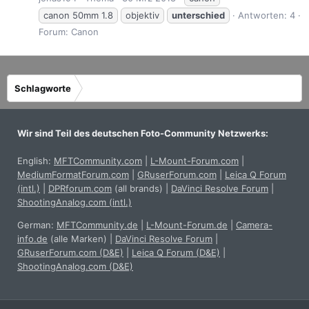
canon 50mm 1.8
objektiv
unterschied
Antworten: 4
Forum:
Canon
Schlagworte
Wir sind Teil des deutschen Foto-Community Netzwerks:
English:
MFTCommunity.com
|
L-Mount-Forum.com
|
MediumFormatForum.com
|
GRuserForum.com
|
Leica Q Forum
(intl.)
|
DPRforum.com
(all brands)
|
DaVinci Resolve Forum
|
ShootingAnalog.com (intl.)
German:
MFTCommunity.de
|
L-Mount-Forum.de
|
Camera-
info.de
(alle Marken)
|
DaVinci Resolve Forum
|
GRuserForum.com (D&E)
|
Leica Q Forum (D&E)
|
ShootingAnalog.com (D&E)