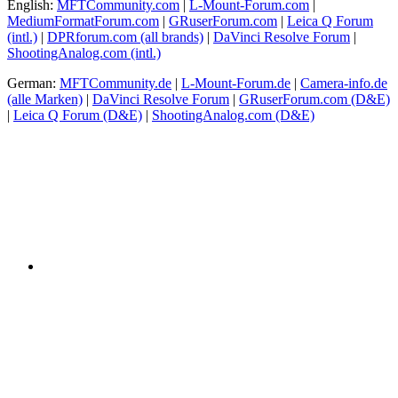
English:
MFTCommunity.com
|
L-Mount-Forum.com
|
MediumFormatForum.com
|
GRuserForum.com
|
Leica Q Forum
(intl.)
|
DPRforum.com
(all brands)
|
DaVinci Resolve Forum
|
ShootingAnalog.com (intl.)
German:
MFTCommunity.de
|
L-Mount-Forum.de
|
Camera-info.de
(alle Marken)
|
DaVinci Resolve Forum
|
GRuserForum.com (D&E)
|
Leica Q Forum (D&E)
|
ShootingAnalog.com (D&E)