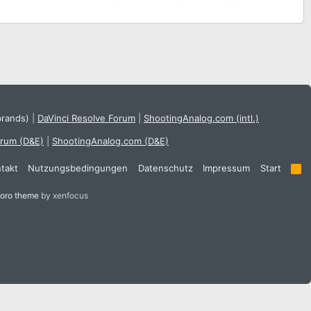
brands)
|
DaVinci Resolve Forum
|
ShootingAnalog.com (intl.)
orum (D&E)
|
ShootingAnalog.com (D&E)
takt
Nutzungsbedingungen
Datenschutz
Impressum
Start
R
S
S
oro theme
by xenfocus