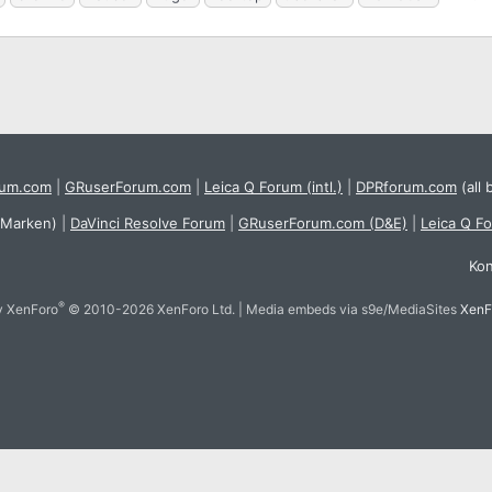
rum.com
|
GRuserForum.com
|
Leica Q Forum (intl.)
|
DPRforum.com
(all 
 Marken)
|
DaVinci Resolve Forum
|
GRuserForum.com (D&E)
|
Leica Q F
Kon
®
y XenForo
© 2010-2026 XenForo Ltd.
|
Media embeds via s9e/MediaSites
XenF