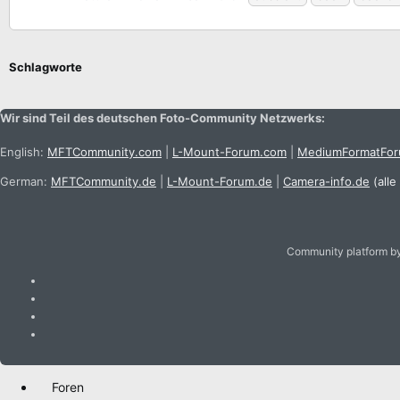
Schlagworte
Wir sind Teil des deutschen Foto-Community Netzwerks:
English:
MFTCommunity.com
|
L-Mount-Forum.com
|
MediumFormatFo
German:
MFTCommunity.de
|
L-Mount-Forum.de
|
Camera-info.de
(alle
Community platform b
Foren