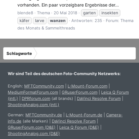
vorhanden. Ein paar vorzeigbare Ergebnisse der...
blende8
Thema
20 Mai 2018
garten
insekten
käfer
larve
wanzen
Antworten: 235
Forum:
Thema
des Monats & Sammelthreads
Schlagworte
Wir sind Teil des deutschen Foto-Community Netzwerks:
English:
MFTCommunity.com
|
L-Mount-Forum.com
|
MediumFormatForum.com
|
GRuserForum.com
|
Leica Q Forum
(intl.)
|
DPRforum.com
(all brands)
|
DaVinci Resolve Forum
|
ShootingAnalog.com (intl.)
German:
MFTCommunity.de
|
L-Mount-Forum.de
|
Camera-
info.de
(alle Marken)
|
DaVinci Resolve Forum
|
GRuserForum.com (D&E)
|
Leica Q Forum (D&E)
|
ShootingAnalog.com (D&E)