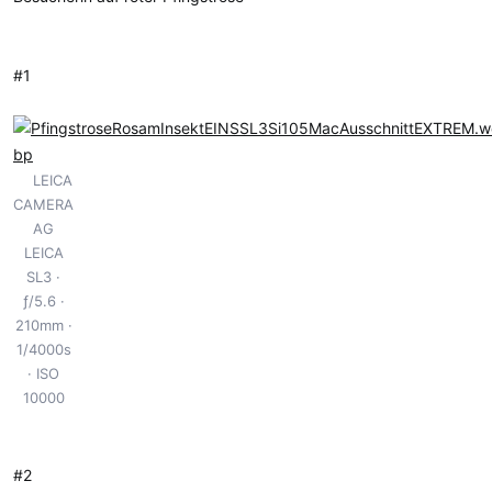
m
#1
LEICA
CAMERA
AG
LEICA
SL3
ƒ/5.6
210mm
1/4000s
ISO
10000
#2