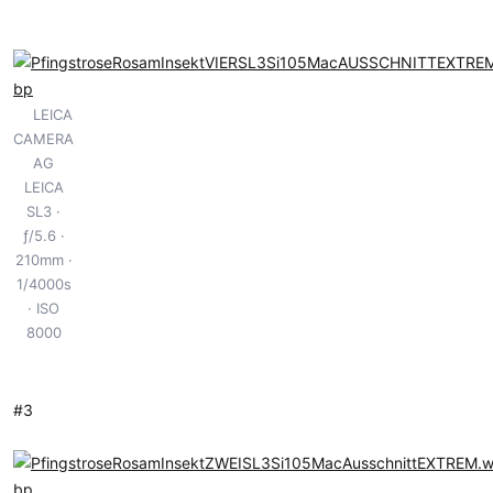
LEICA
CAMERA
AG
LEICA
SL3
ƒ/5.6
210mm
1/4000s
ISO
8000
#3