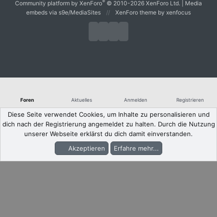
®
Community platform by XenForo
© 2010-2026 XenForo Ltd.
|
Media
embeds via s9e/MediaSites
XenForo theme
by xenfocus
Foren
Aktuelles
Anmelden
Registrieren
Diese Seite verwendet Cookies, um Inhalte zu personalisieren und
dich nach der Registrierung angemeldet zu halten. Durch die Nutzung
unserer Webseite erklärst du dich damit einverstanden.
Akzeptieren
Erfahre mehr...