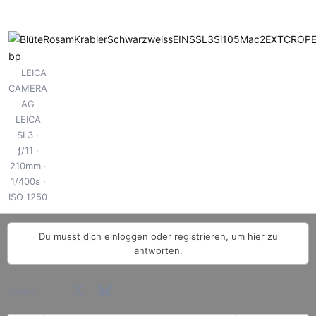
n
:
LEICA
CAMERA
AG
LEICA
SL3
ƒ/11
210mm
1/400s
ISO 1250
Du musst dich einloggen oder registrieren, um hier zu
antworten.
Facebook
X (Twitter)
Bluesky
LinkedIn
Reddit
Pinterest
Tumblr
WhatsApp
E-Mail
Teilen: