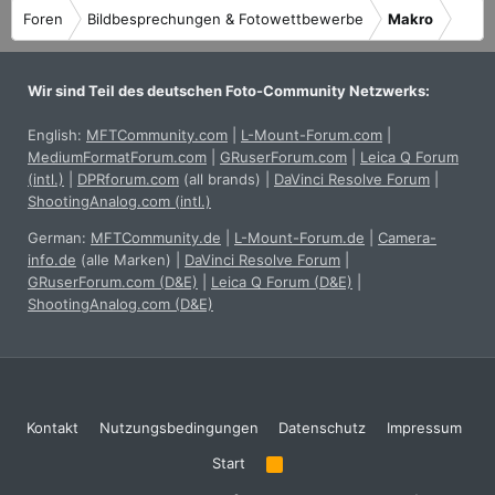
Foren
Bildbesprechungen & Fotowettbewerbe
Makro
Wir sind Teil des deutschen Foto-Community Netzwerks:
English:
MFTCommunity.com
|
L-Mount-Forum.com
|
MediumFormatForum.com
|
GRuserForum.com
|
Leica Q Forum
(intl.)
|
DPRforum.com
(all brands)
|
DaVinci Resolve Forum
|
ShootingAnalog.com (intl.)
German:
MFTCommunity.de
|
L-Mount-Forum.de
|
Camera-
info.de
(alle Marken)
|
DaVinci Resolve Forum
|
GRuserForum.com (D&E)
|
Leica Q Forum (D&E)
|
ShootingAnalog.com (D&E)
Kontakt
Nutzungsbedingungen
Datenschutz
Impressum
Start
R
S
S