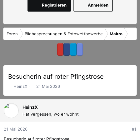
Registrieren
Anmelden
Foren
Bildbesprechungen & Fotowettbewerbe
Makro
Besucherin auf roter Pfingstrose
E
E
HeinzX
21 Mai 2026
r
r
s
s
t
t
HeinzX
e
e
Hat vergessen, wo er wohnt
l
l
l
l
21 Mai 2026
#1
e
t
r
a
Besucherin auf roter Pfingstrose