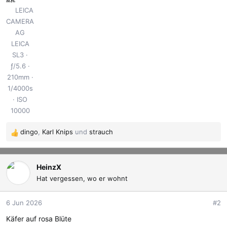
LEICA
CAMERA
AG
LEICA
SL3
ƒ/5.6
210mm
1/4000s
ISO
10000
dingo
,
Karl Knips
und
strauch
R
e
a
k
HeinzX
t
Hat vergessen, wo er wohnt
i
o
6 Jun 2026
#2
n
e
Käfer auf rosa Blüte