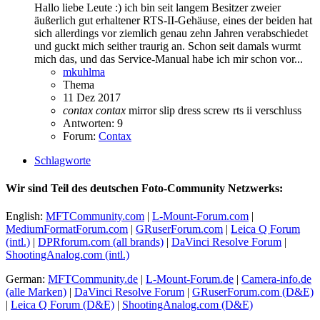
Hallo liebe Leute :) ich bin seit langem Besitzer zweier
äußerlich gut erhaltener RTS-II-Gehäuse, eines der beiden hat
sich allerdings vor ziemlich genau zehn Jahren verabschiedet
und guckt mich seither traurig an. Schon seit damals wurmt
mich das, und das Service-Manual habe ich mir schon vor...
mkuhlma
Thema
11 Dez 2017
contax
contax
mirror slip
dress screw
rts ii
verschluss
Antworten: 9
Forum:
Contax
Schlagworte
Wir sind Teil des deutschen Foto-Community Netzwerks:
English:
MFTCommunity.com
|
L-Mount-Forum.com
|
MediumFormatForum.com
|
GRuserForum.com
|
Leica Q Forum
(intl.)
|
DPRforum.com
(all brands)
|
DaVinci Resolve Forum
|
ShootingAnalog.com (intl.)
German:
MFTCommunity.de
|
L-Mount-Forum.de
|
Camera-info.de
(alle Marken)
|
DaVinci Resolve Forum
|
GRuserForum.com (D&E)
|
Leica Q Forum (D&E)
|
ShootingAnalog.com (D&E)