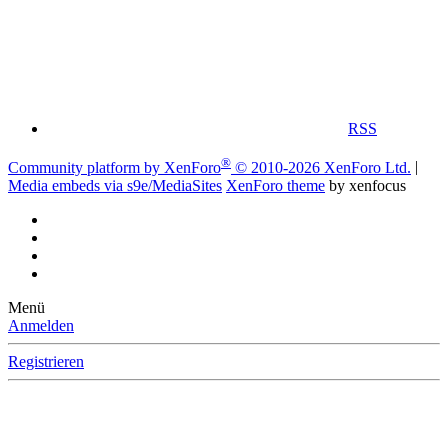
RSS
®
Community platform by XenForo
© 2010-2026 XenForo Ltd.
|
Media embeds via s9e/MediaSites
XenForo theme
by xenfocus
Menü
Anmelden
Registrieren