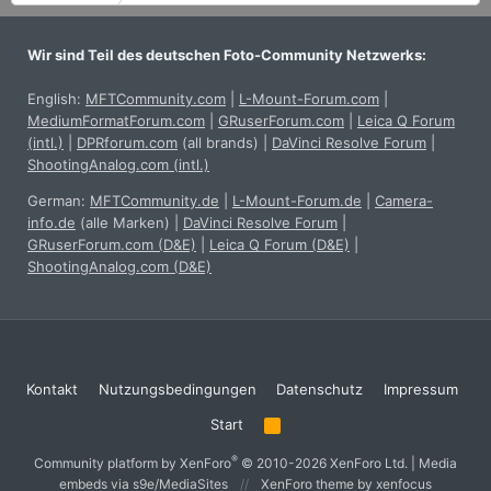
Wir sind Teil des deutschen Foto-Community Netzwerks:
English:
MFTCommunity.com
|
L-Mount-Forum.com
|
MediumFormatForum.com
|
GRuserForum.com
|
Leica Q Forum
(intl.)
|
DPRforum.com
(all brands)
|
DaVinci Resolve Forum
|
ShootingAnalog.com (intl.)
German:
MFTCommunity.de
|
L-Mount-Forum.de
|
Camera-
info.de
(alle Marken)
|
DaVinci Resolve Forum
|
GRuserForum.com (D&E)
|
Leica Q Forum (D&E)
|
ShootingAnalog.com (D&E)
Kontakt
Nutzungsbedingungen
Datenschutz
Impressum
Start
R
S
S
®
Community platform by XenForo
© 2010-2026 XenForo Ltd.
|
Media
embeds via s9e/MediaSites
XenForo theme
by xenfocus