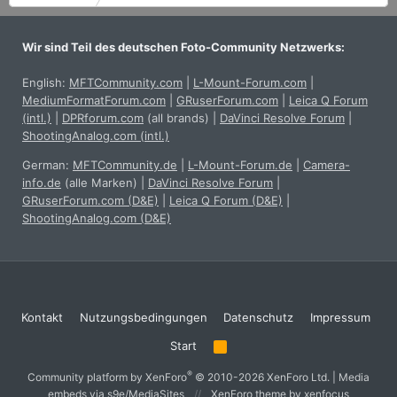
Wir sind Teil des deutschen Foto-Community Netzwerks:
English:
MFTCommunity.com
|
L-Mount-Forum.com
|
MediumFormatForum.com
|
GRuserForum.com
|
Leica Q Forum
(intl.)
|
DPRforum.com
(all brands)
|
DaVinci Resolve Forum
|
ShootingAnalog.com (intl.)
German:
MFTCommunity.de
|
L-Mount-Forum.de
|
Camera-
info.de
(alle Marken)
|
DaVinci Resolve Forum
|
GRuserForum.com (D&E)
|
Leica Q Forum (D&E)
|
ShootingAnalog.com (D&E)
Kontakt
Nutzungsbedingungen
Datenschutz
Impressum
Start
R
S
S
®
Community platform by XenForo
© 2010-2026 XenForo Ltd.
|
Media
embeds via s9e/MediaSites
XenForo theme
by xenfocus