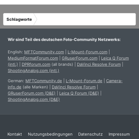
Schlagworte
Wir sind Teil des deutschen Foto-Community Netzwerks:
English:
MFTCommunity.com
|
L-Mount-Forum.com
|
MediumFormatForum.com
|
GRuserForum.com
|
Leica Q Forum
(intl.)
|
DPRforum.com
(all brands)
|
DaVinci Resolve Forum
|
ShootingAnalog.com (intl.)
German:
MFTCommunity.de
|
L-Mount-Forum.de
|
Camera-
info.de
(alle Marken)
|
DaVinci Resolve Forum
|
GRuserForum.com (D&E)
|
Leica Q Forum (D&E)
|
ShootingAnalog.com (D&E)
Kontakt
Nutzungsbedingungen
Datenschutz
Impressum