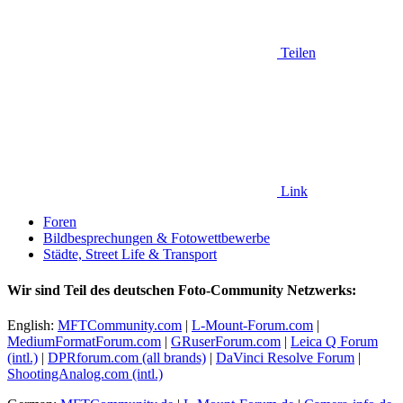
Teilen
Link
Foren
Bildbesprechungen & Fotowettbewerbe
Städte, Street Life & Transport
Wir sind Teil des deutschen Foto-Community Netzwerks:
English:
MFTCommunity.com
|
L-Mount-Forum.com
|
MediumFormatForum.com
|
GRuserForum.com
|
Leica Q Forum
(intl.)
|
DPRforum.com
(all brands)
|
DaVinci Resolve Forum
|
ShootingAnalog.com (intl.)