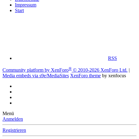
Impressum
Start
RSS
®
Community platform by XenForo
© 2010-2026 XenForo Ltd.
|
Media embeds via s9e/MediaSites
XenForo theme
by xenfocus
Menü
Anmelden
Registrieren