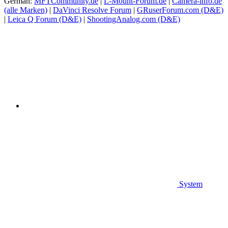
German:
MFTCommunity.de
|
L-Mount-Forum.de
|
Camera-info.de
(alle Marken)
|
DaVinci Resolve Forum
|
GRuserForum.com (D&E)
|
Leica Q Forum (D&E)
|
ShootingAnalog.com (D&E)
System